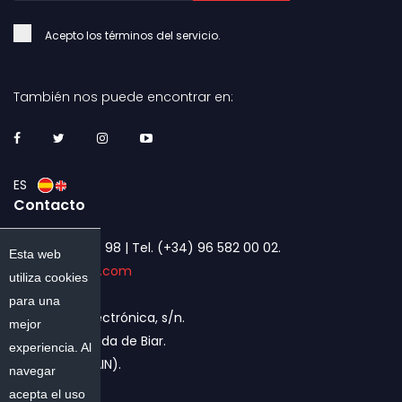
Acepto los términos del servicio.
También nos puede encontrar en:
ES
Contacto
Tel. 902 88 66 98 | Tel. (+34) 96 582 00 02.
Esta web
pritec@pritec.com
utiliza cookies
para una
Avda. de la Electrónica, s/n.
mejor
03409. Canyada de Biar.
experiencia. Al
ALACANT (SPAIN).
navegar
acepta el uso